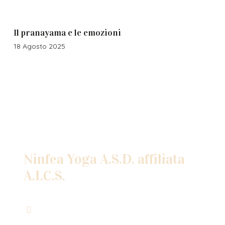
Il pranayama e le emozioni
18 Agosto 2025
Contatti
Ninfea Yoga A.S.D. affiliata
A.I.C.S.
Via Legnano 33
58100 Grosseto (GR)