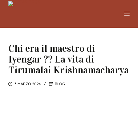
S
a
l
t
a
Chi era il maestro di
a
l
Iyengar ?? La vita di
c
Tirumalai Krishnamacharya
o
n
3 MARZO 2024
BLOG
t
e
n
u
t
o